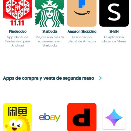
Pinduoduo
Starbucks
Amazon Shopping
SHEIN
App oficial de
Mejora aún más tu
La aplicación
La aplicación
Pinduoduo para
experiencia en
oficial de Amazon
oficial de Shein
Android
Starbucks
Apps de compra y venta de segunda mano