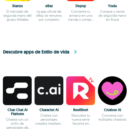
Xianyu
eBay
Depop
Youla
El mercado de
La app oficial de
Convierte tu
Compra y venta
segunda mano del
eBay se renueva
armario en una
de segunda mano
grupo Alibaba
por completo
tienda o compra
en Rusia
tesoros de
segunda mano
Descubre apps de Estilo de vida
Chai: Chat AI
Character AI
ReelShort
Crushon AI
Platform
Chatea con
Descubre tu
Conversa con
Chatea con un
personajes
nueva serie
múltiples chatbots
sinfín de
creados mediante
favorita en
personajes de
IA
formato reels