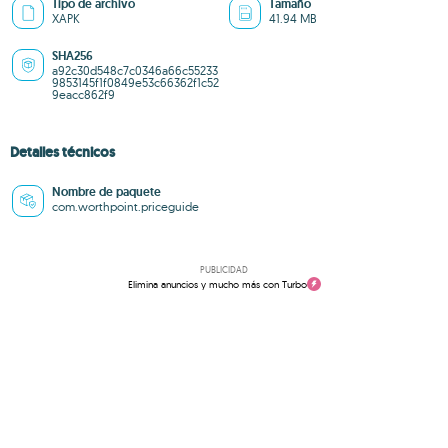
Tipo de archivo
Tamaño
XAPK
41.94 MB
SHA256
a92c30d548c7c0346a66c55233
9853145f1f0849e53c66362f1c52
9eacc862f9
Detalles técnicos
Nombre de paquete
com.worthpoint.priceguide
PUBLICIDAD
Elimina anuncios y mucho más con Turbo